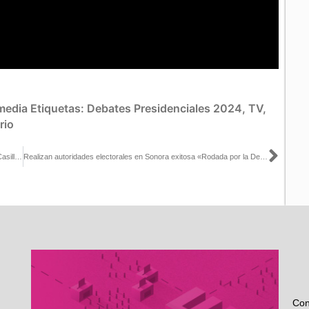
media
Etiquetas:
Debates Presidenciales 2024
,
TV
,
rio
Sigu
El INE pone a disposición de la ciudadanía la plataforma Ubica tu Casilla 2024
Realizan autoridades electorales en Sonora exitosa «Rodada por la Democracia»
Con