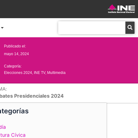
Buscar
Publicado el:
mayo 14, 2024
Categoría:
Elecciones 2024
,
INE TV
,
Multimedia
MA:
bates Presidenciales 2024
tegorías
día
tura Cívica