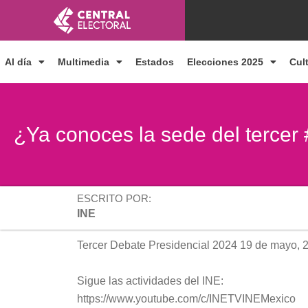
Ir
al
contenido
Al día
Multimedia
Estados
Elecciones 2025
Cul
¿Ya conoces la sede del terce
ESCRITO POR:
INE
Tercer Debate Presidencial 2024 19 de mayo, 2
Sigue las actividades del INE:
https://www.youtube.com/c/INETVINEMexico