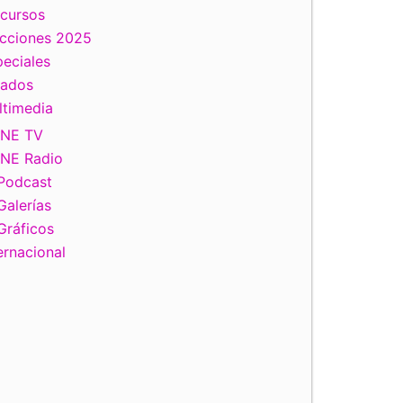
scursos
ecciones 2025
eciales
tados
ltimedia
INE TV
INE Radio
Podcast
Galerías
Gráficos
ernacional