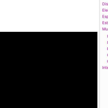
Di
El
Esp
Es
Mu
Int