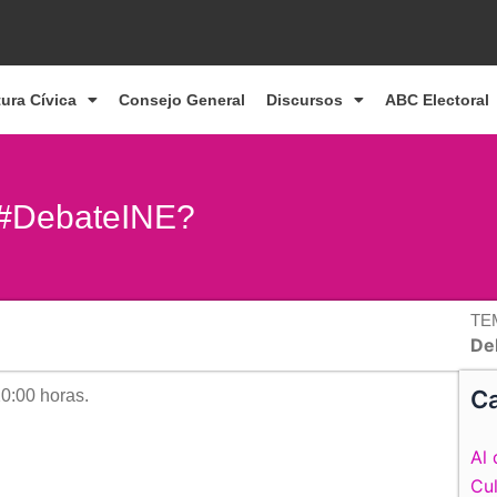
tura Cívica
Consejo General
Discursos
ABC Electoral
r #DebateINE?
TE
De
Ca
0:00 horas.
Al 
Cul