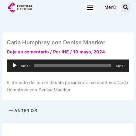
Ir
Menú
al
contenido
Carla Humphrey con Denise Maerker
Deja un comentario
/ Por
INE
/
10 mayo, 2024
Reproductor
00:00
00:00
de
audio
El formato del tercer debate presidencial se mantuvo: Carla
Humphrey con Denise Maerker
ANTERIOR