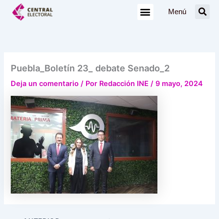
Ir
Menú
al
contenido
Puebla_Boletín 23_ debate Senado_2
Deja un comentario
/ Por
Redacción INE
/
9 mayo, 2024