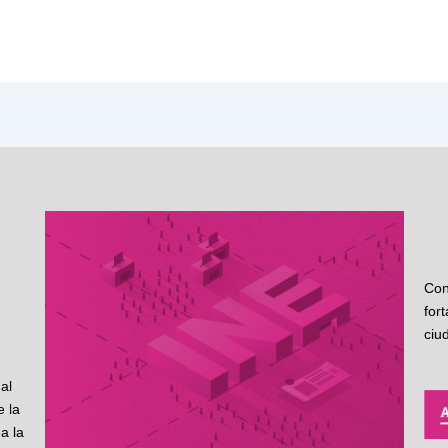
Con
for
ciu
al
 la
a la