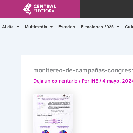
Ir
al
contenido
Al día
Multimedia
Estados
Elecciones 2025
Cul
monitereo-de-campañas-congres
Deja un comentario
/ Por
INE
/
4 mayo, 202