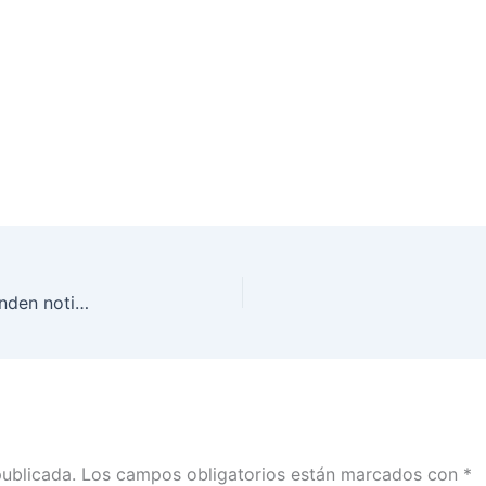
Resultados del monitoreo de programas que difunden noticias en la campaña por el Congreso de la Unión del 1 de marzo al 21 de abril de 2024
publicada.
Los campos obligatorios están marcados con
*