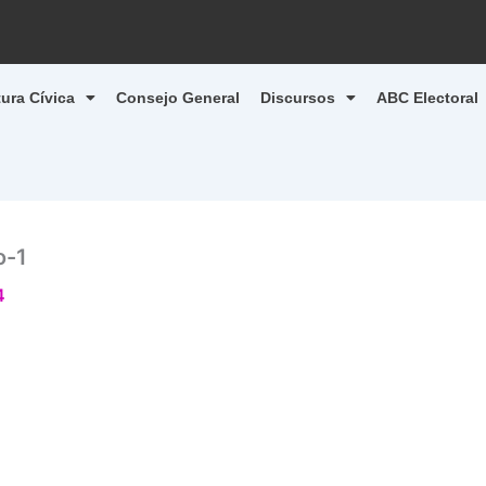
tura Cívica
Consejo General
Discursos
ABC Electoral
o-1
4