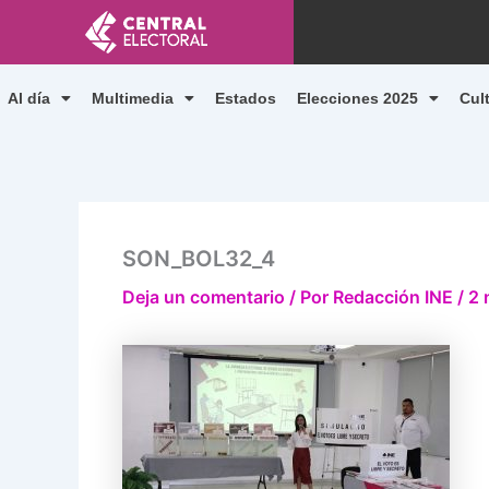
Ir
al
contenido
Al día
Multimedia
Estados
Elecciones 2025
Cul
SON_BOL32_4
Deja un comentario
/ Por
Redacción INE
/
2 