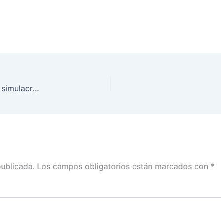
Presentó INE Sonora materiales muestra para los simulacros de la jornada electoral del 2 de junio
publicada.
Los campos obligatorios están marcados con
*