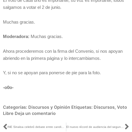
El voto de cada uno es importante, su voz es importante, todos
salgamos a votar el 2 de junio.
Muchas gracias.
Moderadora:
Muchas gracias.
Ahora procederemos con la firma del Convenio, si nos apoyan
abriendo en la primera página y lo intercambiamos.
Y, si no se apoyan para ponerse de pie para la foto.
-o0o-
Categorías:
Discursos y Opinión
Etiquetas:
Discursos
,
Voto
Libre
Deja un comentario
Ant
S
INE Sinaloa celebró debate entre candidaturas al Senado de la República
El nuevo récord de audiencia del segundo debate presidencial refleja el interés ciudadano en las propuestas de las candidaturas: Carla Humphrey con Jaime Núñez