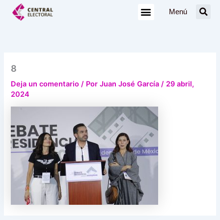
Ir
Menú
al
contenido
8
Deja un comentario
/ Por
Juan José García
/
29 abril,
2024