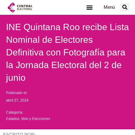
Ir
Menú
al
contenido
INE Quintana Roo recibe Lista
Nominal de Electores
Definitiva con Fotografía para
la Jornada Electoral del 2 de
junio
Publicado el:
abril 27, 2024
Categoría:
Estados
,
Voto y Elecciones
ESCRITO POR: