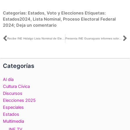
Categorías:
Estados
,
Voto y Elecciones
Etiquetas:
Estados2024
,
Lista Nominal
,
Proceso Electoral Federal
2024;
Deja un comentario
Ant
S
Recibe INE Hidalgo Lista Nominal de Electores Definitiva con Fotografía del Proceso Electoral Concurrente 2023-2024
Presenta INE Guanajuato informes sobre las actividades de organización y desarrollo del Proceso Electoral 2023 – 2024
Categorías
Al día
Cultura Cívica
Discursos
Elecciones 2025
Especiales
Estados
Multimedia
INE TV