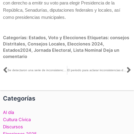
con derecho a emitir su voto para elegir Presidencia de la
República, Senadurías, diputaciones federales y locales, así
como presidencias municipales.
Categorías:
Estados
,
Voto y Elecciones
Etiquetas:
consejos
Distritales
,
Consejos Locales
,
Elecciones 2024
,
Estados2024
,
Jornada Electoral
,
Lista Nominal
Deja un
comentario
Ant
S
Se detectaron una serie de inconsistencias en el registro para el voto desde el extranjero que se deben aclarar: Claudia Zavala con Mario González
El periodo para aclarar inconsistencias del registro del voto desde el extranjero se mantendrá abierto hasta el 5 de mayo: Claudia Zavala con Alberto Nájar
Categorías
Al día
Cultura Cívica
Discursos
Elecciones 2025