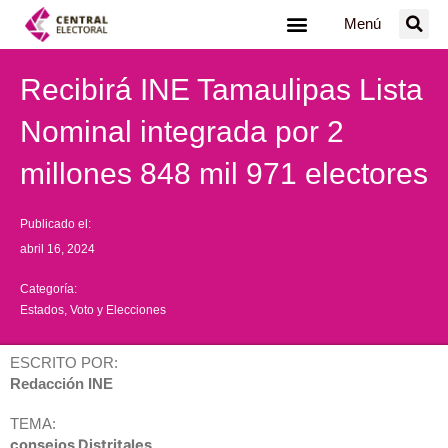
Ir
Menú
al
contenido
Recibirá INE Tamaulipas Lista
Nominal integrada por 2
millones 848 mil 971 electores
Publicado el:
abril 16, 2024
Categoría:
Estados
,
Voto y Elecciones
ESCRITO POR:
Redacción INE
TEMA:
consejos Distritales