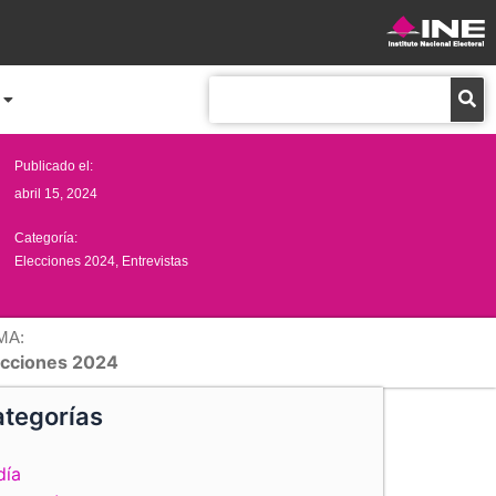
Buscar
Publicado el:
abril 15, 2024
Categoría:
Elecciones 2024
,
Entrevistas
MA:
ecciones 2024
tegorías
día