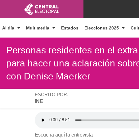
Ir
al
contenido
Al día
Multimedia
Estados
Elecciones 2025
Cul
Personas residentes en el extra
para hacer una aclaración sobr
con Denise Maerker
ESCRITO POR:
INE
Escucha aquí la entrevista