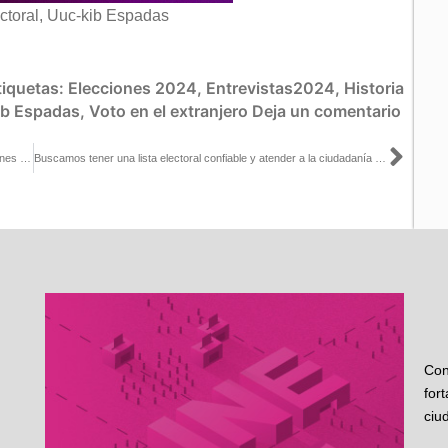
ctoral, Uuc-kib Espadas
tiquetas:
Elecciones 2024
,
Entrevistas2024
,
Historia
ib Espadas
,
Voto en el extranjero
Deja un comentario
Sigu
Ordena INE al Ejecutivo Federal eliminar o modificar las publicaciones de la conferencia matutina del 9 de abril
Buscamos tener una lista electoral confiable y atender a la ciudadanía para subsanar su registro para votar desde el extranjero: Arturo Castillo con Carlos Loret de Mola
Con
for
ciu