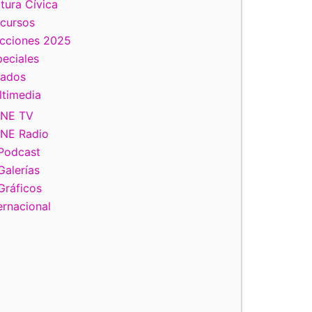
tura Cívica
scursos
ecciones 2025
eciales
tados
ltimedia
INE TV
INE Radio
Podcast
Galerías
Gráficos
ernacional