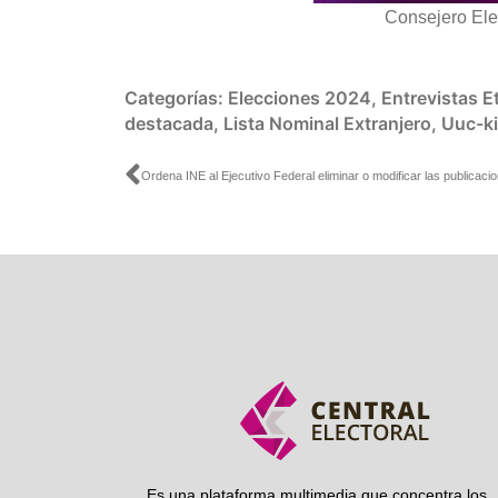
Consejero Ele
Categorías:
Elecciones 2024
,
Entrevistas
E
destacada
,
Lista Nominal Extranjero
,
Uuc-k
Ant
Es una plataforma multimedia que concentra los