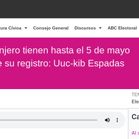
tura Cívica
Consejo General
Discursos
ABC Electoral
njero tienen hasta el 5 de mayo
e su registro: Uuc-kib Espadas
TE
El
Ca
Al 