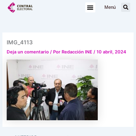
Ir
Menú
al
contenido
IMG_4113
Deja un comentario
/ Por
Redacción INE
/
10 abril, 2024