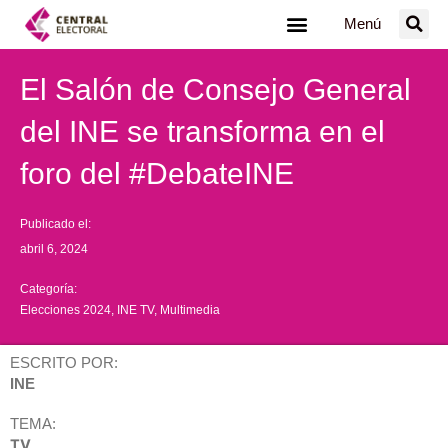
Ir
Menú
al
contenido
El Salón de Consejo General
del INE se transforma en el
foro del #DebateINE
Publicado el:
abril 6, 2024
Categoría:
Elecciones 2024
,
INE TV
,
Multimedia
ESCRITO POR:
INE
TEMA:
TV