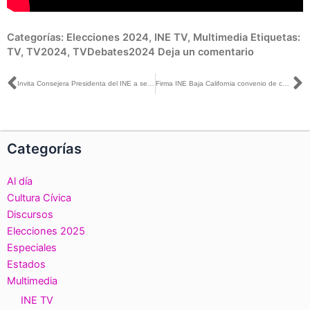
Categorías:
Elecciones 2024
,
INE TV
,
Multimedia
Etiquetas:
TV
,
TV2024
,
TVDebates2024
Deja un comentario
Ant
S
Invita Consejera Presidenta del INE a seguir el Primer Debate Presidencial 2024
Firma INE Baja California convenio de colaboración con Universidad Xochicalco
Categorías
Al día
Cultura Cívica
Discursos
Elecciones 2025
Especiales
Estados
Multimedia
INE TV