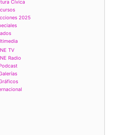
tura Cívica
scursos
ecciones 2025
eciales
tados
ltimedia
INE TV
INE Radio
Podcast
Galerías
Gráficos
ernacional