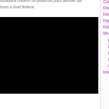
Ciudadana crearon un protocolo para atender las
Cul
uras a nivel federal.
Di
El
Esp
Es
Mu
Int