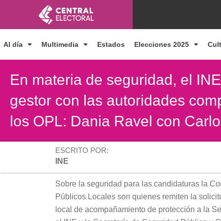
Ir
al
contenido
Al día
Multimedia
Estados
Elecciones 2025
Cul
En materia de seguridad, el INE
gestor con las autoridades comp
los OPL: Dania Ravel con Carl
ESCRITO POR:
INE
Sobre la seguridad para las candidaturas la C
Públicos Locales son quienes remiten la solici
local de acompañamiento de protección a la Se