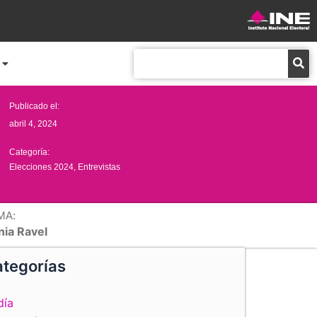
Buscar
Publicado el:
abril 4, 2024
Categoría:
Elecciones 2024
,
Entrevistas
MA:
nia Ravel
tegorías
día