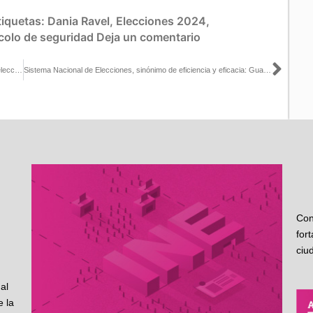
tiquetas:
Dania Ravel
,
Elecciones 2024
,
colo de seguridad
Deja un comentario
Sigu
Las candidaturas deben estar tranquilas sobre la recopilación y selección de preguntas del primer debate presidencial: Carla Humphrey con Adriana Pérez Cañedo
Sistema Nacional de Elecciones, sinónimo de eficiencia y eficacia: Guadalupe Taddei
Con
for
ciu
al
 la