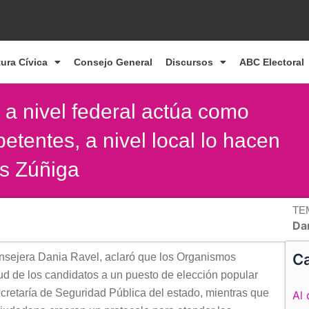
tura Cívica
Consejo General
Discursos
ABC Electoral
 a nivel federal actúa como
etentes, a nivel local lo hacen
os Zúñiga
TE
Da
Ca
onsejera Dania Ravel, aclaró que los Organismos
tud de los candidatos a un puesto de elección popular
cretaría de Seguridad Pública del estado, mientras que
Al 