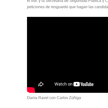
el INE y la Secretaría de Seguridad Pública y 
peticiones de resguardo que hagan las candidat
Dania Ravel con Carlos Zúñiga