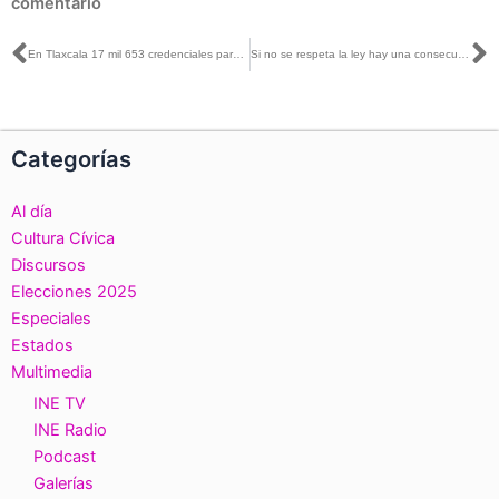
comentario
Ant
S
En Tlaxcala 17 mil 653 credenciales para votar son vigentes para votar el 2 de junio
Si no se respeta la ley hay una consecuencia, tan severa como el derecho la prevea, justo para inhibir conductas ilícitas: Claudia Zavala con Miguel Ángel Velázquez
Categorías
Al día
Cultura Cívica
Discursos
Elecciones 2025
Especiales
Estados
Multimedia
INE TV
INE Radio
Podcast
Galerías