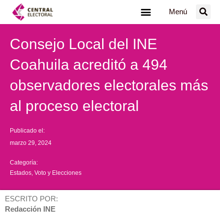
Ir
Menú
al
contenido
Consejo Local del INE
Coahuila acreditó a 494
observadores electorales más
al proceso electoral
Publicado el:
marzo 29, 2024
Categoría:
Estados
,
Voto y Elecciones
ESCRITO POR:
Redacción INE