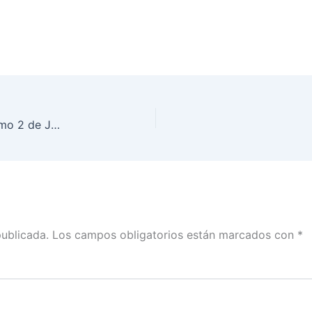
Instalará INE en Puebla 8 mil 341 casillas el próximo 2 de Junio
publicada.
Los campos obligatorios están marcados con
*