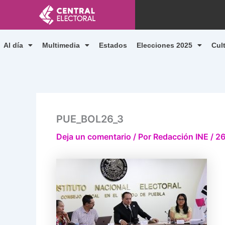
Ir
al
contenido
Al día
Multimedia
Estados
Elecciones 2025
Cul
PUE_BOL26_3
Deja un comentario
/ Por
Redacción INE
/
26