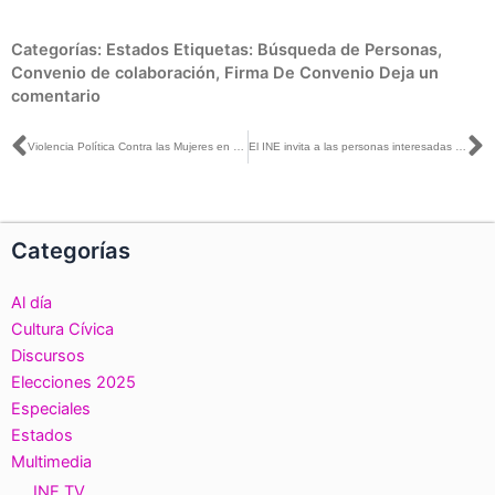
Categorías:
Estados
Etiquetas:
Búsqueda de Personas
,
Convenio de colaboración
,
Firma De Convenio
Deja un
comentario
Ant
S
Violencia Política Contra las Mujeres en Razón de Género, trabajo que aún necesita seguirse reforzando: Carla Humphrey
El INE invita a las personas interesadas a registrar sus proyectos para la observación electoral
Categorías
Al día
Cultura Cívica
Discursos
Elecciones 2025
Especiales
Estados
Multimedia
INE TV