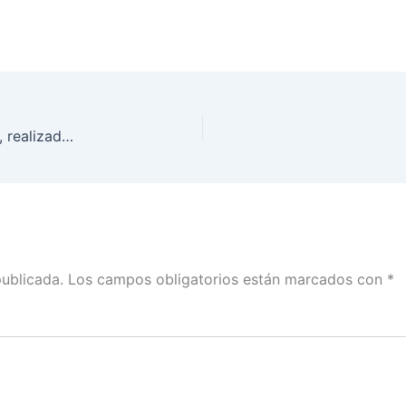
Sesión Extraordinaria virtual del Consejo General, realizada el día 16 de marzo de 2024
publicada.
Los campos obligatorios están marcados con
*