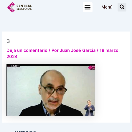
Ir
Menú
al
contenido
3
Deja un comentario
/ Por
Juan José García
/
18 marzo,
2024