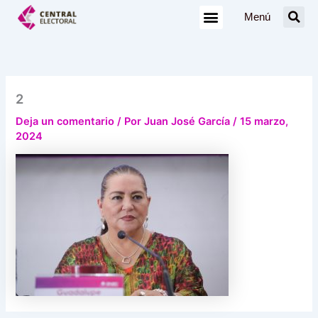
Ir
Menú
al
contenido
2
Deja un comentario
/ Por
Juan José García
/
15 marzo,
2024