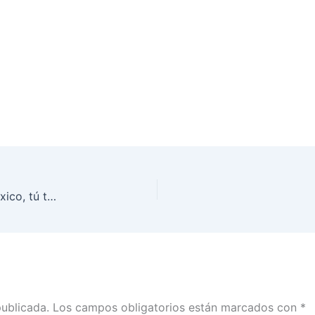
¡No te quedes sin participar! Si vives fuera de México, tú también puedes enviar tus preguntas a las candidaturas presidenciales para el Primer Debate
publicada.
Los campos obligatorios están marcados con
*