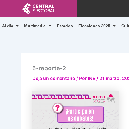
Ir
al
contenido
Al día
Multimedia
Estados
Elecciones 2025
Cul
5-reporte-2
Deja un comentario
/ Por
INE
/
21 marzo, 2