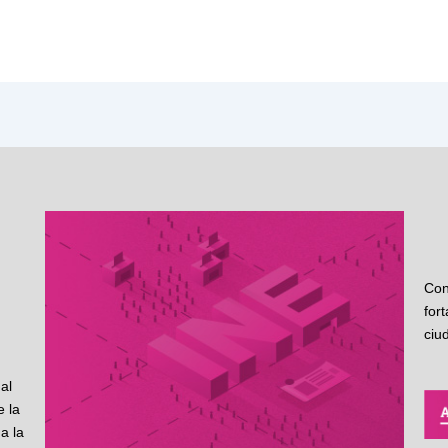
Con
for
ciu
al
 la
a la