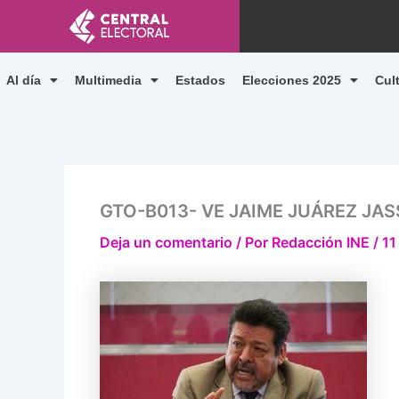
Ir
al
contenido
Al día
Multimedia
Estados
Elecciones 2025
Cul
GTO-B013- VE JAIME JUÁREZ JA
Deja un comentario
/ Por
Redacción INE
/
11