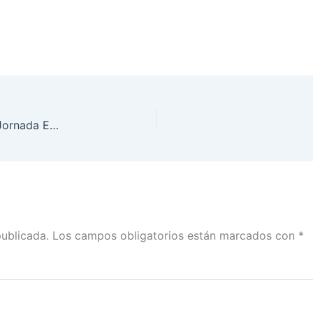
Avanza INE Guanajuato en la organización de la Jornada Electoral
publicada.
Los campos obligatorios están marcados con
*