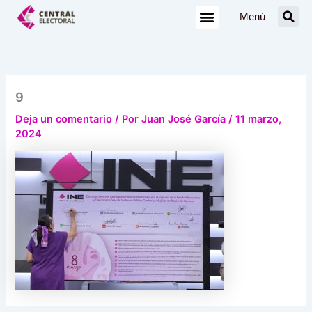
Ir
Menú
al
contenido
9
Deja un comentario
/ Por
Juan José García
/
11 marzo,
2024