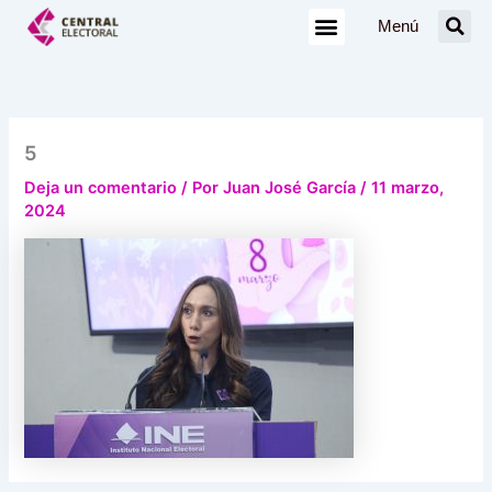
Ir
Menú
al
contenido
5
Deja un comentario
/ Por
Juan José García
/
11 marzo,
2024