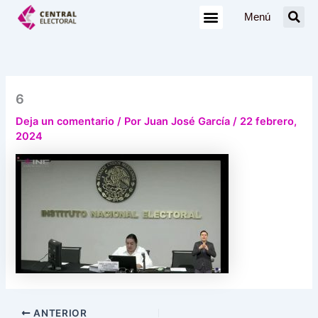
Ir
Menú
al
contenido
6
Deja un comentario
/ Por
Juan José García
/
22 febrero,
2024
ANTERIOR