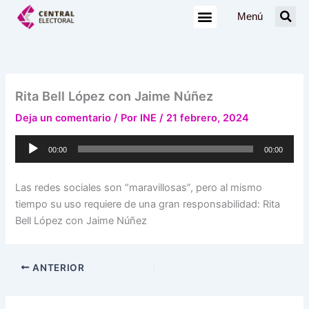
Ir
Menú
al
contenido
Rita Bell López con Jaime Núñez
Deja un comentario
/ Por
INE
/
21 febrero, 2024
Reproductor
00:00
00:00
de
audio
Las redes sociales son “maravillosas”, pero al mismo
tiempo su uso requiere de una gran responsabilidad: Rita
Bell López con Jaime Núñez
ANTERIOR