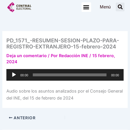
Ir
Menú
al
contenido
PD_1571_-RESUMEN-SESION-PLAZO-PARA-
REGISTRO-EXTRANJERO-15-febrero-2024
Deja un comentario
/ Por
Redacción INE
/
15 febrero,
2024
Reproductor
00:00
00:00
de
audio
Audio sobre los asuntos analizados por el Consejo General
del INE, del 15 de febrero de 2024
ANTERIOR