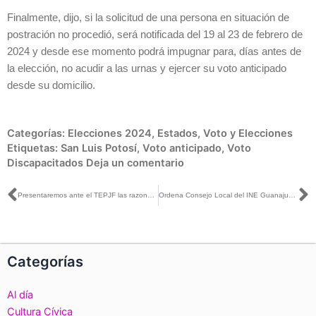
Finalmente, dijo, si la solicitud de una persona en situación de
postración no procedió, será notificada del 19 al 23 de febrero de
2024 y desde ese momento podrá impugnar para, días antes de
la elección, no acudir a las urnas y ejercer su voto anticipado
desde su domicilio.
Categorías:
Elecciones 2024
,
Estados
,
Voto y Elecciones
Etiquetas:
San Luis Potosí
,
Voto anticipado
,
Voto
Discapacitados
Deja un comentario
Ant
S
Presentaremos ante el TEPJF las razones técnicas por las que se eligió al ITESO para seleccionar las preguntas del primer debate presidencial: Claudia Zavala con José Cádenas
Ordena Consejo Local del INE Guanajuato eliminar propaganda calumniosa en redes sociales
Categorías
Al día
Cultura Cívica