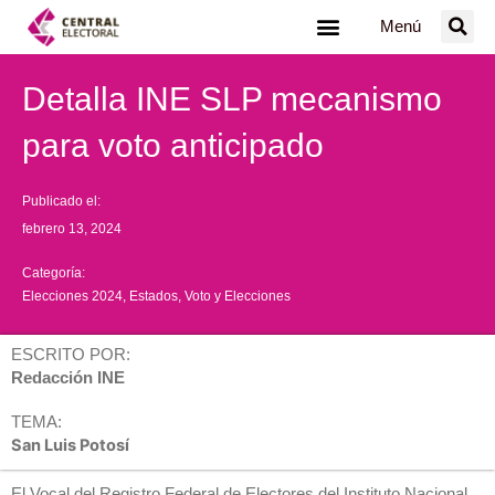
Ir
Menú
al
contenido
Detalla INE SLP mecanismo
para voto anticipado
Publicado el:
febrero 13, 2024
Categoría:
Elecciones 2024
,
Estados
,
Voto y Elecciones
ESCRITO POR:
Redacción INE
TEMA:
San Luis Potosí
El Vocal del Registro Federal de Electores del Instituto Nacional