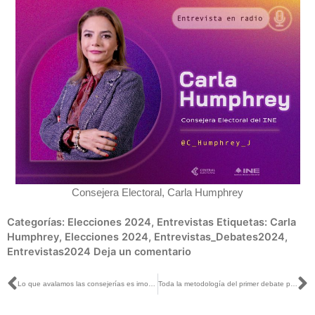
Consejera Electoral, Carla Humphrey
Categorías:
Elecciones 2024
,
Entrevistas
Etiquetas:
Carla
Humphrey
,
Elecciones 2024
,
Entrevistas_Debates2024
,
Entrevistas2024
Deja un comentario
Ant
S
Lo que avalamos las consejerías es irnos por una institución académica que respalde el ejercicio y que participó con el INE en 2018: Carla Humphrey con Pascal Beltrán
Toda la metodología del primer debate presidencial fue aprobada por consenso del Consejo General del INE: Carla Humphrey con Mario González