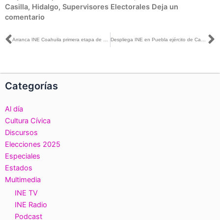
Casilla
,
Hidalgo
,
Supervisores Electorales
Deja un
comentario
Ant
S
Arranca INE Coahuila primera etapa de capacitación del funcionariado de casilla
Despliega INE en Puebla ejército de Capacitadores para notificar a funcionarias/os de casilla sorteadas/os
Categorías
Al día
Cultura Cívica
Discursos
Elecciones 2025
Especiales
Estados
Multimedia
INE TV
INE Radio
Podcast