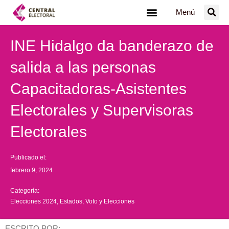
Ir
Menú
al
contenido
INE Hidalgo da banderazo de
salida a las personas
Capacitadoras-Asistentes
Electorales y Supervisoras
Electorales
Publicado el:
febrero 9, 2024
Categoría:
Elecciones 2024
,
Estados
,
Voto y Elecciones
ESCRITO POR: