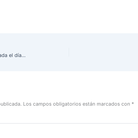
Sesión Extraordinaria del Consejo General, realizada el día 8 de febrero de 2024.
publicada.
Los campos obligatorios están marcados con
*