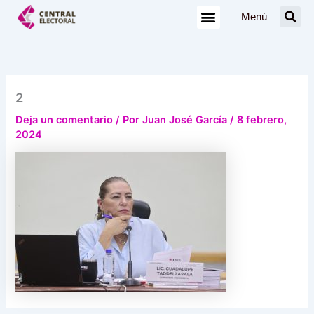
Ir
Menú
al
contenido
2
Deja un comentario
/ Por
Juan José García
/
8 febrero,
2024