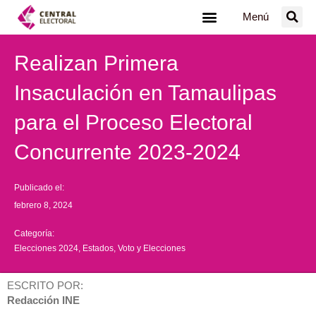
Ir
Menú
al
contenido
Realizan Primera
Insaculación en Tamaulipas
para el Proceso Electoral
Concurrente 2023-2024
Publicado el:
febrero 8, 2024
Categoría:
Elecciones 2024
,
Estados
,
Voto y Elecciones
ESCRITO POR:
Redacción INE