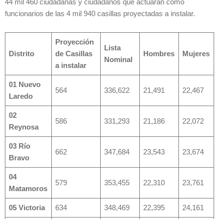
44 mil 460 ciudadanas y ciudadanos que actuarán como
funcionarios de las 4 mil 940 casillas proyectadas a instalar.
Proyección
Lista
Distrito
de Casillas
Hombres
Mujeres
Nominal
a instalar
01 Nuevo
564
336,622
21,491
22,467
Laredo
02
586
331,293
21,186
22,072
Reynosa
03 Río
662
347,684
23,543
23,674
Bravo
04
579
353,455
22,310
23,761
Matamoros
05 Victoria
634
348,469
22,395
24,161