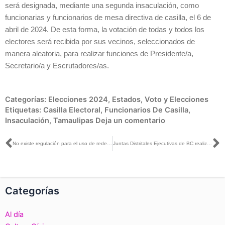
será designada, mediante una segunda insaculación, como
funcionarias y funcionarios de mesa directiva de casilla, el 6 de
abril de 2024. De esta forma, la votación de todas y todos los
electores será recibida por sus vecinos, seleccionados de
manera aleatoria, para realizar funciones de Presidente/a,
Secretario/a y Escrutadores/as.
Categorías:
Elecciones 2024
,
Estados
,
Voto y Elecciones
Etiquetas:
Casilla Electoral
,
Funcionarios De Casilla
,
Insaculación
,
Tamaulipas
Deja un comentario
Ant
S
No existe regulación para el uso de redes sociales en campañas electorales: Norma De La Cruz con Isaías Robles y Jorge Ramos
Juntas Distritales Ejecutivas de BC realizan Primera Insaculación de ciudadanía para Mesas Directivas de Casilla
Categorías
Al día