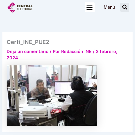
Ir
Menú
al
contenido
Certi_INE_PUE2
Deja un comentario
/ Por
Redacción INE
/
2 febrero,
2024