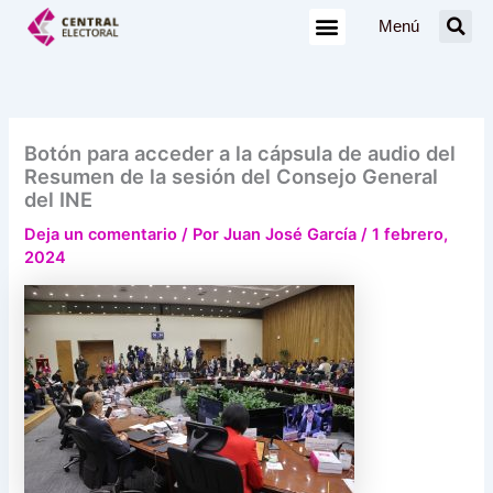
Ir
Menú
al
contenido
Botón para acceder a la cápsula de audio del
Resumen de la sesión del Consejo General
del INE
Deja un comentario
/ Por
Juan José García
/
1 febrero,
2024