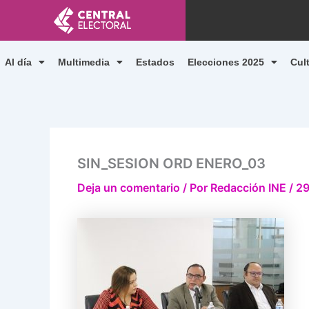
Ir
al
contenido
Al día
Multimedia
Estados
Elecciones 2025
Cul
SIN_SESION ORD ENERO_03
Deja un comentario
/ Por
Redacción INE
/
29