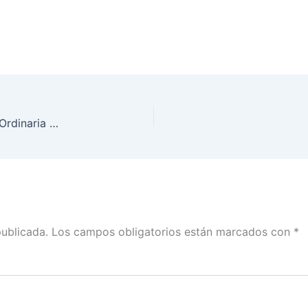
Consejo Local del INE en Sinaloa celebró Sesión Ordinaria en seguimiento al PEC 2023-2024
publicada.
Los campos obligatorios están marcados con
*