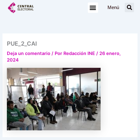
Ir
Menú
al
contenido
PUE_2_CAI
Deja un comentario
/ Por
Redacción INE
/
26 enero,
2024