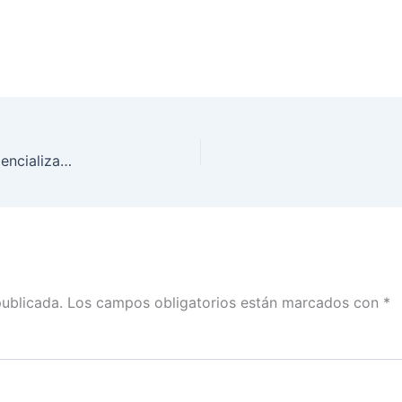
Conferencia de prensa sobre la campaña de credencialización 2023-2024
publicada.
Los campos obligatorios están marcados con
*