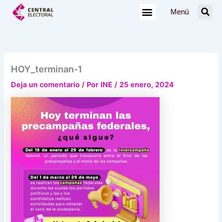
Ir
Menú
al
contenido
HOY_terminan-1
Deja un comentario
/ Por
INE
/
25 enero, 2024