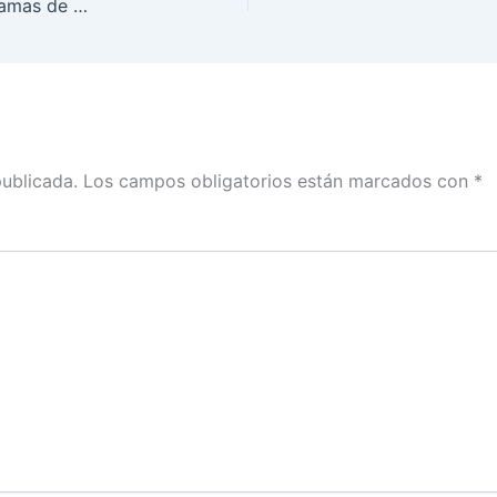
El INE publica resultados del monitoreo de programas de difusión de noticias en la precampaña por la Presidencia, del periodo del 20 de noviembre al 7 de enero de 2024
publicada.
Los campos obligatorios están marcados con
*