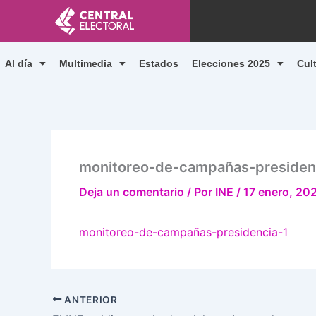
Ir
al
contenido
Al día
Multimedia
Estados
Elecciones 2025
Cul
monitoreo-de-campañas-presiden
Deja un comentario
/ Por
INE
/
17 enero, 20
monitoreo-de-campañas-presidencia-1
ANTERIOR