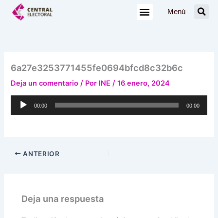
Ir
Menú
al
contenido
6a27e3253771455fe0694bfcd8c32b6c
Deja un comentario
/ Por
INE
/
16 enero, 2024
Reproductor
00:00
00:00
de
audio
ANTERIOR
Deja una respuesta