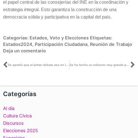
el papel central de las consejerías del INE en la coordinación y
estrategia integral. Esto garantiza la construcción de una
democracia sólida y participativa en la capital del país.
Categorías:
Estados
,
Voto y Elecciones
Etiquetas:
Estados2024
,
Participación Ciudadana
,
Reunión de Trabajo
Deja un comentario
Ant
S
Se aprobó que el primer debate sea en la casa de la democracia, el INE: Carla Humphrey con Ivonne Melgar
Se ha hecho un esfuerzo muy grande porque sea cada vez más fácil ejercer el voto desde el extranjero: Arturo Castillo con Martha Debayle
Categorías
Al día
Cultura Cívica
Discursos
Elecciones 2025
Especiales