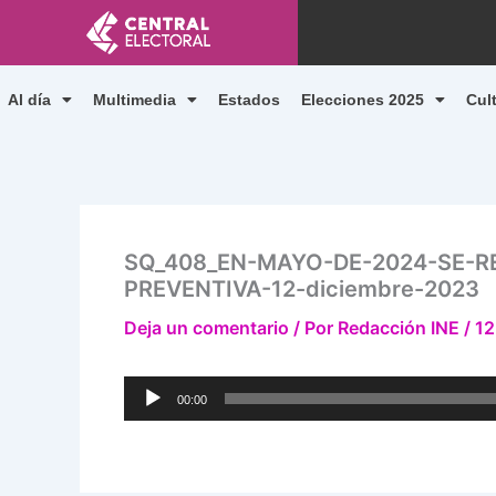
Ir
al
contenido
Al día
Multimedia
Estados
Elecciones 2025
Cul
SQ_408_EN-MAYO-DE-2024-SE-R
PREVENTIVA-12-diciembre-2023
Deja un comentario
/ Por
Redacción INE
/
12
Reproductor
00:00
de
audio