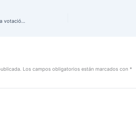
¿Sabías que en mayo de 2024 se llevará a cabo la votación anticipada de personas en prisión preventiva?
publicada.
Los campos obligatorios están marcados con
*