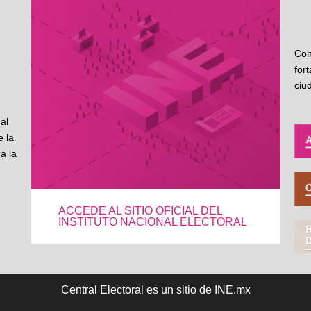
Con
for
ciu
al
 la
a la
ACCEDE AL SITIO OFICIAL DEL
INSTITUTO NACIONAL ELECTORAL
Central Electoral es un sitio de INE.mx