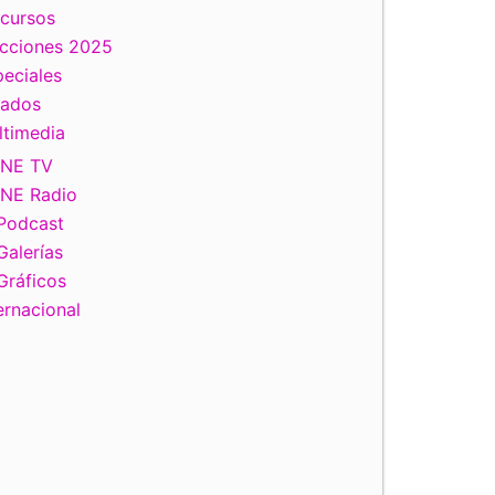
scursos
ecciones 2025
eciales
tados
ltimedia
INE TV
INE Radio
Podcast
Galerías
Gráficos
ernacional
iente