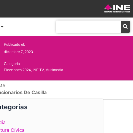
Buscar
Publicado el:
diciembre 7, 2023
Categoría:
Elecciones 2024
,
INE TV
,
Multimedia
MA:
cionarios De Casilla
tegorías
día
tura Cívica