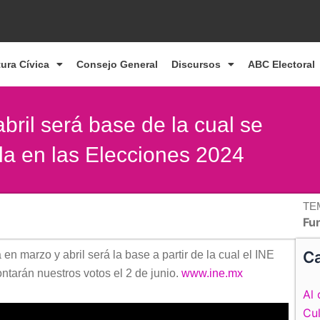
tura Cívica
Consejo General
Discursos
ABC Electoral
ril será base de la cual se
lla en las Elecciones 2024
TE
Fun
Ca
n marzo y abril será la base a partir de la cual el INE
contarán nuestros votos el 2 de junio.
www.ine.mx
Al 
Cul