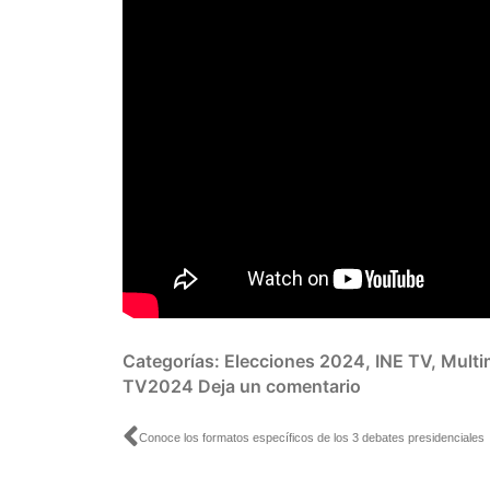
Categorías:
Elecciones 2024
,
INE TV
,
Multi
TV2024
Deja un comentario
Ant
Conoce los formatos específicos de los 3 debates presidenciales