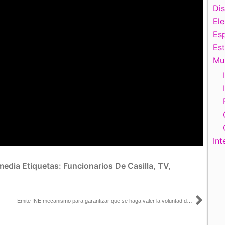
Di
El
Esp
Es
Mu
Int
media
Etiquetas:
Funcionarios De Casilla
,
TV
,
Sigu
Emite INE mecanismo para garantizar que se haga valer la voluntad de la ciudadanía expresada en las urnas