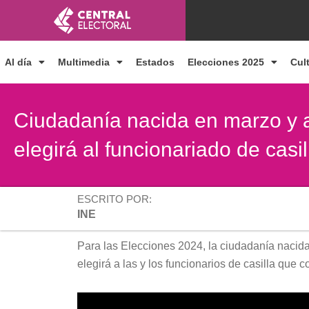
Ir
al
contenido
Al día
Multimedia
Estados
Elecciones 2025
Cul
Ciudadanía nacida en marzo y ab
elegirá al funcionariado de casi
ESCRITO POR:
INE
Para las Elecciones 2024, la ciudadanía nacida e
elegirá a las y los funcionarios de casilla que 