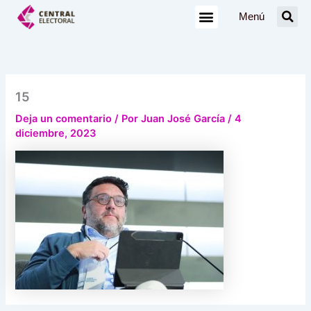
Ir
Menú
al
contenido
15
Deja un comentario
/ Por
Juan José García
/
4
diciembre, 2023