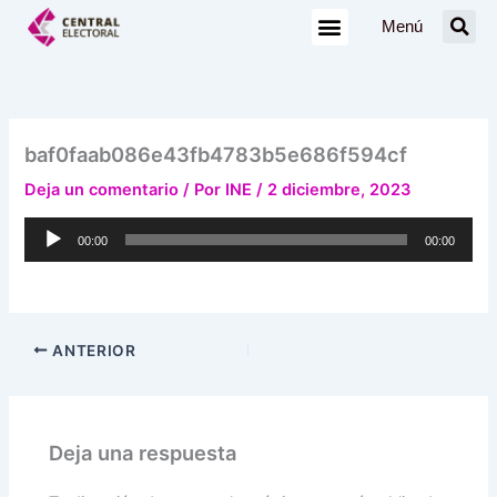
Ir
Menú
al
contenido
baf0faab086e43fb4783b5e686f594cf
Deja un comentario
/ Por
INE
/
2 diciembre, 2023
Reproductor
00:00
00:00
de
audio
ANTERIOR
Deja una respuesta