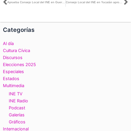
Ant
S
Aprueba Consejo Local del INE en Guerrero integración de Consejos Distritales
Consejo Local del INE en Yucatán aprobó la integración de sus seis consejos distritales
Categorías
Al día
Cultura Cívica
Discursos
Elecciones 2025
Especiales
Estados
Multimedia
INE TV
INE Radio
Podcast
Galerías
Gráficos
Internacional