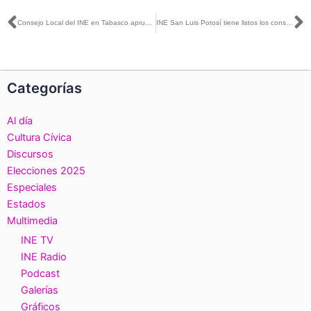
Ant
S
Consejo Local del INE en Tabasco aprueba consejerías distritales
INE San Luis Potosí tiene listos los consejos distritales de los procesos electorales 2023-2024 y 2026-2027
Categorías
Al día
Cultura Cívica
Discursos
Elecciones 2025
Especiales
Estados
Multimedia
INE TV
INE Radio
Podcast
Galerías
Gráficos