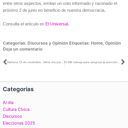
entre otros aspectos, emitan un voto informado y razonado el
próximo 2 de junio en beneficio de nuestra democracia.
Consulta el artículo en
El Universal.
Categorías:
Discursos y Opinión
Etiquetas:
Home
,
Opinión
Deja un comentario
Ant
S
Mañana 15 de noviembre, último día para registrarse como aspirante a una consejería distrital del INE en Tlaxcala
El INE trabaja para asegurar la atención de la ciudadanía de Guerrero
Categorías
Al día
Cultura Cívica
Discursos
Elecciones 2025