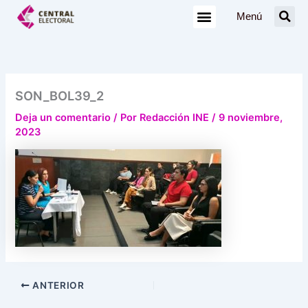
Ir
Menú
al
contenido
SON_BOL39_2
Deja un comentario
/ Por
Redacción INE
/
9 noviembre,
2023
ANTERIOR