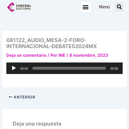
Ir
Menú
al
contenido
081122_AUDIO_MESA-2-FORO-
INTERNACIONAL-DEBATES2024MX
Deja un comentario
/ Por
INE
/
8 noviembre, 2023
Reproductor
00:00
00:00
de
audio
ANTERIOR
Deja una respuesta